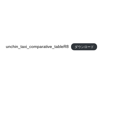
unchin_taxi_comparative_tableR8
ダウンロード